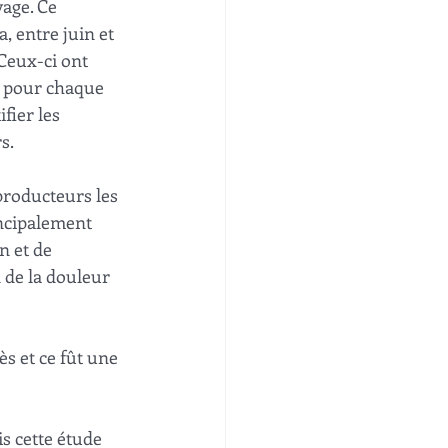
age. Ce 
, entre juin et 
Ceux-ci ont 
s pour chaque 
fier les 
s.
producteurs les 
ncipalement 
n et de 
 de la douleur 
s et ce fût une 
s cette étude 