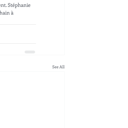
ent. Stéphanie 
hain à 
See All