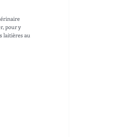
érinaire 
r, pour y 
 laitières au 